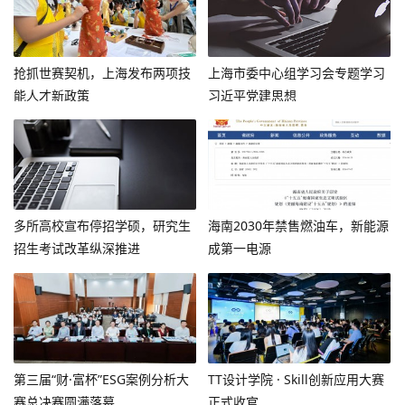
抢抓世赛契机，上海发布两项技
上海市委中心组学习会专题学习
能人才新政策
习近平党建思想
多所高校宣布停招学硕，研究生
海南2030年禁售燃油车，新能源
招生考试改革纵深推进
成第一电源
第三届“财·富杯”ESG案例分析大
TT设计学院 · Skill创新应用大赛
赛总决赛圆满落幕
正式收官