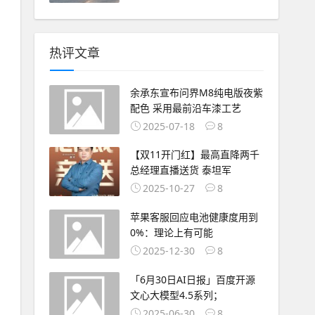
热评文章
余承东宣布问界M8纯电版夜紫
配色 采用最前沿车漆工艺
2025-07-18
8
【双11开门红】最高直降两千
总经理直播送货 泰坦军
2025-10-27
8
苹果客服回应电池健康度用到
0%：理论上有可能
2025-12-30
8
「6月30日AI日报」百度开源
文心大模型4.5系列；
2025-06-30
8