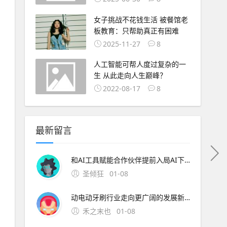
女子挑战不花钱生活 被餐馆老
板教育：只帮助真正有困难
2025-11-27
8
人工智能可帮人度过复杂的一
生 从此走向人生巅峰？
2022-08-17
8
最新留言
和AI工具赋能合作伙伴提前入局AI下半场。 AI分论坛：荣耀携手合作伙伴共建AI开放生态 随着全球首个具备自进化能力的AI智能体操作系统荣耀MagicOS 10发布， A
圣倾狂
01-08
动电动牙刷行业走向更广阔的发展新阶段。 技术的革命没有终点，每一次突破都让日常护理更高效、更舒适。锐舞电动牙刷通过气泡技术开创的护理新范式，正在重新定义人们对于口腔清洁的认知边界。 申请创业报道，分享创业好点子。，共同探讨创业新机遇！
禾之末也
01-08