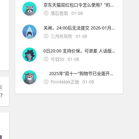
京东天猫双红包口令怎么使用？”的全部内容了，如果你有什么不同的看法，快在评论区说出来吧。
落后思雨
01-08
关闸，24:00后无法提交 2026-01月10日：汽车补贴材料截止 记住：越早越全，越晚越没！12月网络拥堵、快递停运，别把自己拖到最后一天哭！ 七、彩蛋：评论区真实反馈，看完直接抄作业 @台州网友：报废了15年老凯越，换比亚迪海豹，2万补贴+4S店优惠2万
三月听风吹
01-08
0日20:00 支持价保，可退差 人话版： 急用？10月31日第一波开门红就冲，早买早发货。 不急？11月10日终极狂欢叠加红包雨+国补+满减，价格直接打骨折！ 二、2025年双十一超长战线表（建议截图） 阶段京东时间淘宝/天猫时间关键词 抢先购 10月9日-30日 10月15日-20
兮羽50
01-08
2025年“双十一”购物节已全面开启，京东与淘宝/天猫分别于10月9日和10月15日启动，活动将持续至11月14日，打造史上最长促销周期。今年双十一主打“超长周期+简化玩法+多重补贴”，不仅优惠时间更长，红包、满减、政府补贴等福利也层层叠加，堪称“史上最强
Piiinkkkkk正版
01-08
篇
?