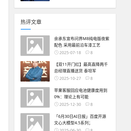
热评文章
余承东宣布问界M8纯电版夜紫
配色 采用最前沿车漆工艺
2025-07-18
8
【双11开门红】最高直降两千
总经理直播送货 泰坦军
2025-10-27
8
苹果客服回应电池健康度用到
0%：理论上有可能
2025-12-30
8
「6月30日AI日报」百度开源
文心大模型4.5系列；
2025-06-30
8