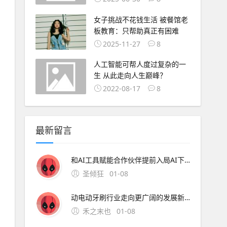
女子挑战不花钱生活 被餐馆老
板教育：只帮助真正有困难
2025-11-27
8
人工智能可帮人度过复杂的一
生 从此走向人生巅峰？
2022-08-17
8
最新留言
和AI工具赋能合作伙伴提前入局AI下半场。 AI分论坛：荣耀携手合作伙伴共建AI开放生态 随着全球首个具备自进化能力的AI智能体操作系统荣耀MagicOS 10发布， A
圣倾狂
01-08
动电动牙刷行业走向更广阔的发展新阶段。 技术的革命没有终点，每一次突破都让日常护理更高效、更舒适。锐舞电动牙刷通过气泡技术开创的护理新范式，正在重新定义人们对于口腔清洁的认知边界。 申请创业报道，分享创业好点子。，共同探讨创业新机遇！
禾之末也
01-08