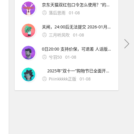
京东天猫双红包口令怎么使用？”的全部内容了，如果你有什么不同的看法，快在评论区说出来吧。
落后思雨
01-08
关闸，24:00后无法提交 2026-01月10日：汽车补贴材料截止 记住：越早越全，越晚越没！12月网络拥堵、快递停运，别把自己拖到最后一天哭！ 七、彩蛋：评论区真实反馈，看完直接抄作业 @台州网友：报废了15年老凯越，换比亚迪海豹，2万补贴+4S店优惠2万
三月听风吹
01-08
0日20:00 支持价保，可退差 人话版： 急用？10月31日第一波开门红就冲，早买早发货。 不急？11月10日终极狂欢叠加红包雨+国补+满减，价格直接打骨折！ 二、2025年双十一超长战线表（建议截图） 阶段京东时间淘宝/天猫时间关键词 抢先购 10月9日-30日 10月15日-20
兮羽50
01-08
2025年“双十一”购物节已全面开启，京东与淘宝/天猫分别于10月9日和10月15日启动，活动将持续至11月14日，打造史上最长促销周期。今年双十一主打“超长周期+简化玩法+多重补贴”，不仅优惠时间更长，红包、满减、政府补贴等福利也层层叠加，堪称“史上最强
Piiinkkkkk正版
01-08