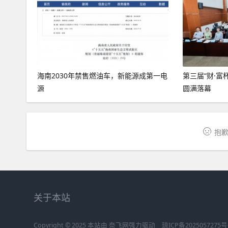
海南2030年禁售燃油车，新能源成第一电
第三届“财·富
源
圆满落幕
抱歉
关于本站
Copyright © 2025 本站由
奈飞网
强力驱动
琼ICP备2025057275号