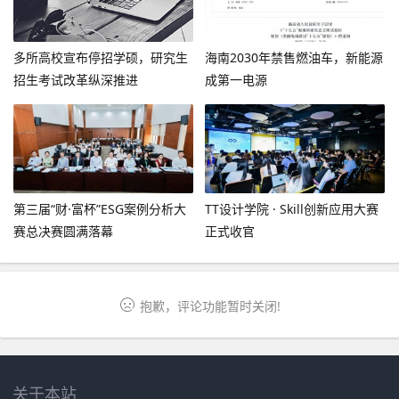
多所高校宣布停招学硕，研究生
海南2030年禁售燃油车，新能源
招生考试改革纵深推进
成第一电源
第三届“财·富杯”ESG案例分析大
TT设计学院 · Skill创新应用大赛
赛总决赛圆满落幕
正式收官
抱歉，评论功能暂时关闭!
关于本站