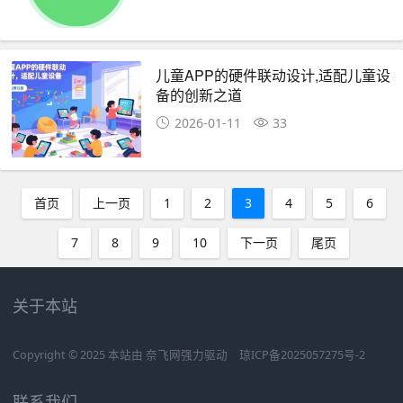
儿童APP的硬件联动设计,适配儿童设
备的创新之道
2026-01-11
33
首页
上一页
1
2
3
4
5
6
7
8
9
10
下一页
尾页
关于本站
Copyright © 2025 本站由
奈飞网
强力驱动
琼ICP备2025057275号-2
联系我们