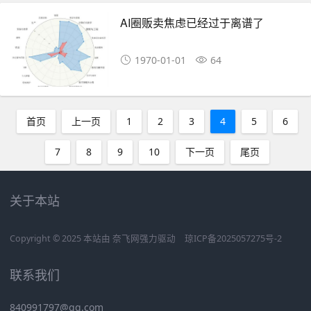
AI圈贩卖焦虑已经过于离谱了
1970-01-01
64
首页
上一页
1
2
3
4
5
6
7
8
9
10
下一页
尾页
关于本站
Copyright © 2025 本站由
奈飞网
强力驱动
琼ICP备2025057275号-2
联系我们
840991797@qq.com