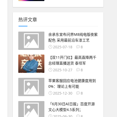
热评文章
余承东宣布问界M8纯电版夜紫
配色 采用最前沿车漆工艺
2025-07-18
8
【双11开门红】最高直降两千
总经理直播送货 泰坦军
2025-10-27
8
苹果客服回应电池健康度用到
0%：理论上有可能
2025-12-30
8
「6月30日AI日报」百度开源
文心大模型4.5系列；
2025-06-30
8