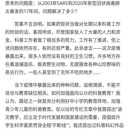
思考的问题是：从2003年SARS到2020年新型冠状病毒肺
炎暴发的17年间，问题解决了多少？
答案不言自明。如果把现状当做对长期以来科普工作
的检验的话，客观地说，尽管国家投入了大量的人力和资
金，科普工作者做了相当多的努力，工作有了推进，但上
述问题依然存在，有的还很严重。此非虚言——这次疫情
暴露出来，很多人依然没有良好的卫生习惯，许多地方存
在着滥捕滥杀、贩卖野生动物，无度摄食各种山珍野味的
恶劣行为，一些人甚至到了无所不吃的地步……
当下疫情中暴露出来的种种问题，追根溯源，不能不
说也与教育缺位相关。如何加强面向公众的科普教育？我
认为，路径之一就是充分利用好中小学的教育阵地，加强
青少年儿童的科普教育。在以往的专栏文章中我曾提出“语
文教学，应立足于时代发展和国家建设的需要，提倡提升
学生科学素质贯穿全程‘不断线’”；我还提出过科普科幻作品