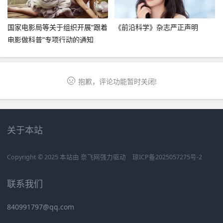
国家电影局等关于组织开展“跟着
《前沿科学》杂志严正声明
电影做科普”专项行动的通知
抱歉，评论功能暂时关闭!
关于本站
Copyright © 2025 本站由
奈飞网
强力驱动
琼ICP备2025057275号-2
联系我们
840991797@qq.com