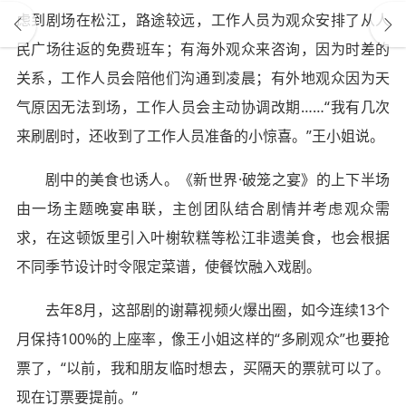
虑到剧场在松江，路途较远，工作人员为观众安排了从人
民广场往返的免费班车；有海外观众来咨询，因为时差的
关系，工作人员会陪他们沟通到凌晨；有外地观众因为天
气原因无法到场，工作人员会主动协调改期……“我有几次
来刷剧时，还收到了工作人员准备的小惊喜。”王小姐说。
剧中的美食也诱人。《新世界·破笼之宴》的上下半场
由一场主题晚宴串联，主创团队结合剧情并考虑观众需
求，在这顿饭里引入叶榭软糕等松江非遗美食，也会根据
不同季节设计时令限定菜谱，使餐饮融入戏剧。
去年8月，这部剧的谢幕视频火爆出圈，如今连续13个
月保持100%的上座率，像王小姐这样的“多刷观众”也要抢
票了，“以前，我和朋友临时想去，买隔天的票就可以了。
现在订票要提前。”