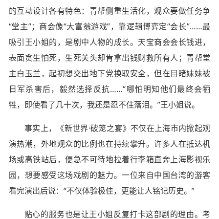
的互动设计各有特色：青帮侧重生活化，观众要做任务争
“堂主”；商会像“大富翁游戏”，靠逻辑博弈定“会长”……最
吸引王小姐的，是剧中人物的成长。天宝商会会长钱进，
表面贪生怕死，生死关头却肯拿出钱财救所有人；青帮堂
主白玉兰，起初想交出地下党换取安全，但在目睹妹妹被
日军杀害后，毅然选择反抗……“哪怕明知他们最终会牺
牲，即使看了几十次，我还是忍不住落泪。”王小姐说。
事实上，《新世界·破笼之宴》不仅在上海市内掀起观
演热潮，外地观众的比例也在持续攀升。许多人在抵达机
场或高铁站后，便急不可待地拉着行李箱直奔上海影视乐
园，想要感受这场戏剧的魅力。一位来自中国台湾的游客
看完演出后说：“不仅体验极佳，更能让人铭记历史。”
贴心的服务也是让王小姐反复打卡这部剧的理由。考