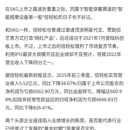
在SKG上市之路波折重重之际，同属于智能穿戴赛道的“智
能按摩设备
第一
股”倍轻松的日子也不好过。
和SKG一样，倍轻松也曾通过邀请顶流明星代言、赞助综
艺等方式打造“网红产品”，后还成功于2021年7月登陆科创
板上市。不过，上市之后的倍轻松错判了市场复苏节奏，
利用IPO募资大规模开店后业绩却不及预计，导致2022年
营业收入下降四分之一。
据倍轻松
最新
财报显示，2025年前三季度，倍轻松实现营
业收入5.52亿元，同比下降34.07%;归属于上市公司股东的
净利润为亏损6562.80万元，同比由盈转亏，降幅达600.9
8%;扣除非经常性损益后的归母净利润为亏损6666.83万
元，同比下降826.41%。
两个头部企业接连陷入业绩增长的瓶颈，是否能代表行业
已经度过了发展的“黄金时期”?答案是否定的。