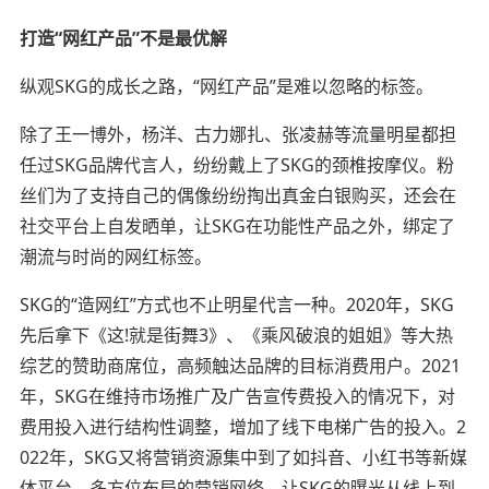
打造“网红产品”不是
最优
解
纵观SKG的成长之路，“网红产品”是难以忽略的标签。
除了王一博外，杨洋、古力娜扎、张凌赫等流量明星都担
任过SKG品牌代言人，纷纷戴上了SKG的颈椎按摩仪。粉
丝们为了支持自己的偶像纷纷掏出真金白银购买，还会在
社交平台上自发晒单，让SKG在功能性产品之外，绑定了
潮流与时尚的网红标签。
SKG的“造网红”方式也不止明星代言一种。2020年，SKG
先后拿下《这!就是街舞3》、《乘风破浪的姐姐》等大热
综艺的赞助商席位，高频触达品牌的目标消费用户。2021
年，SKG在维持市场推广及广告宣传费投入的情况下，对
费用投入进行结构性调整，增加了线下电梯广告的投入。2
022年，SKG又将营销资源集中到了如抖音、小红书等新媒
体平台。
多方位布局的营销网络，让SKG的曝光从线上到