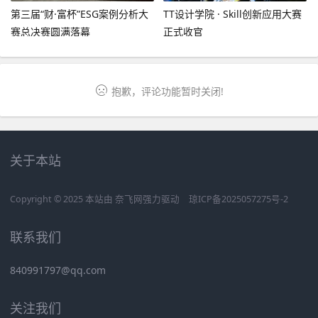
第三届“财·富杯”ESG案例分析大
TT设计学院 · Skill创新应用大赛
赛总决赛圆满落幕
正式收官
抱歉，评论功能暂时关闭!
关于本站
Copyright © 2025 本站由
奈飞网
强力驱动
琼ICP备2025057275号-2
联系我们
840991797@qq.com
关注我们