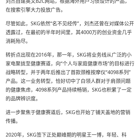
刘杰自建英文B2C网站，根据海外用户习惯设计的产品，
在搜索引擎大力投放广告。
尽管如此，SKG依然“名不见经传”，刘杰还曾在对媒体公开
透露过，在最初的半年时间里，其4000万的创业资金几乎
消耗殆尽。
转折点出现在2016年，那一年，SKG将业务线从广泛的小
家电聚拢至健康赛道，向“个人与家庭健康市场”的目标进行
战略转型，并于两年后推出了
首款
颈椎按摩仪“4098系列”
产品。这一业务转型，恰好切中了白领人群对于肩颈问题
的健康焦虑，4098系列产品持续畅销，SKG也积累了一定
的品牌辨识度。
进一步聚焦于健康赛道后，SKG也开始了铺天盖地的营销
传播。
2020年，SKG签下正处
巅峰
期的明星王一博，年轻、科