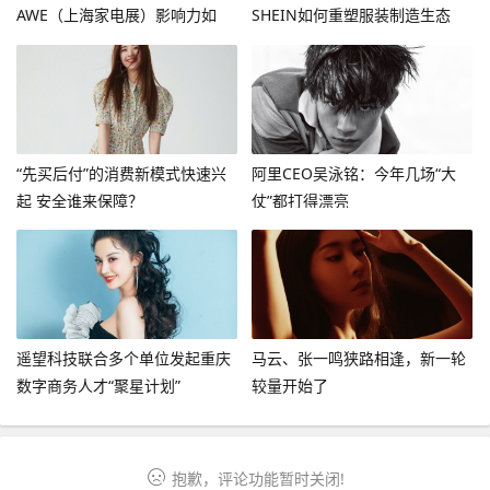
AWE（上海家电展）影响力如
SHEIN如何重塑服装制造生态
何？
“先买后付”的消费新模式快速兴
阿里CEO吴泳铭：今年几场“大
起 安全谁来保障？
仗”都打得漂亮
遥望科技联合多个单位发起重庆
马云、张一鸣狭路相逢，新一轮
数字商务人才“聚星计划”
较量开始了
抱歉，评论功能暂时关闭!