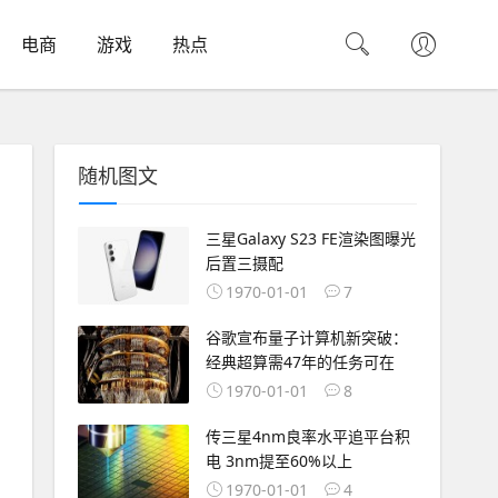
电商
游戏
热点
随机图文
三星Galaxy S23 FE渲染图曝光
后置三摄配
1970-01-01
7
谷歌宣布量子计算机新突破：
经典超算需47年的任务可在
1970-01-01
8
传三星4nm良率水平追平台积
电 3nm提至60%以上
1970-01-01
4