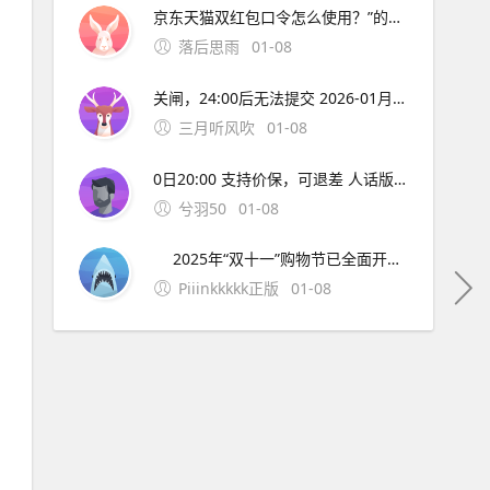
京东天猫双红包口令怎么使用？”的全部内容了，如果你有什么不同的看法，快在评论区说出来吧。
落后思雨
01-08
关闸，24:00后无法提交 2026-01月10日：汽车补贴材料截止 记住：越早越全，越晚越没！12月网络拥堵、快递停运，别把自己拖到最后一天哭！ 七、彩蛋：评论区真实反馈，看完直接抄作业 @台州网友：报废了15年老凯越，换比亚迪海豹，2万补贴+4S店优惠2万
三月听风吹
01-08
0日20:00 支持价保，可退差 人话版： 急用？10月31日第一波开门红就冲，早买早发货。 不急？11月10日终极狂欢叠加红包雨+国补+满减，价格直接打骨折！ 二、2025年双十一超长战线表（建议截图） 阶段京东时间淘宝/天猫时间关键词 抢先购 10月9日-30日 10月15日-20
兮羽50
01-08
2025年“双十一”购物节已全面开启，京东与淘宝/天猫分别于10月9日和10月15日启动，活动将持续至11月14日，打造史上最长促销周期。今年双十一主打“超长周期+简化玩法+多重补贴”，不仅优惠时间更长，红包、满减、政府补贴等福利也层层叠加，堪称“史上最强
Piiinkkkkk正版
01-08