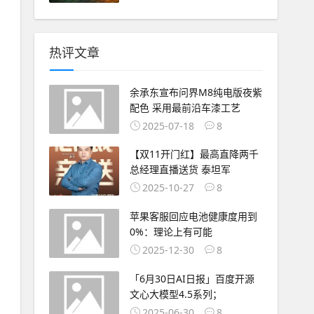
热评文章
余承东宣布问界M8纯电版夜紫
配色 采用最前沿车漆工艺
2025-07-18
8
【双11开门红】最高直降两千
总经理直播送货 泰坦军
2025-10-27
8
苹果客服回应电池健康度用到
0%：理论上有可能
2025-12-30
8
「6月30日AI日报」百度开源
文心大模型4.5系列；
2025-06-30
8