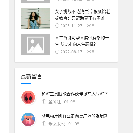
女子挑战不花钱生活 被餐馆老
板教育：只帮助真正有困难
2025-11-27
8
人工智能可帮人度过复杂的一
生 从此走向人生巅峰？
2022-08-17
8
最新留言
和AI工具赋能合作伙伴提前入局AI下半场。 AI分论坛：荣耀携手合作伙伴共建AI开放生态 随着全球首个具备自进化能力的AI智能体操作系统荣耀MagicOS 10发布， A
圣倾狂
01-08
动电动牙刷行业走向更广阔的发展新阶段。 技术的革命没有终点，每一次突破都让日常护理更高效、更舒适。锐舞电动牙刷通过气泡技术开创的护理新范式，正在重新定义人们对于口腔清洁的认知边界。 申请创业报道，分享创业好点子。，共同探讨创业新机遇！
禾之末也
01-08