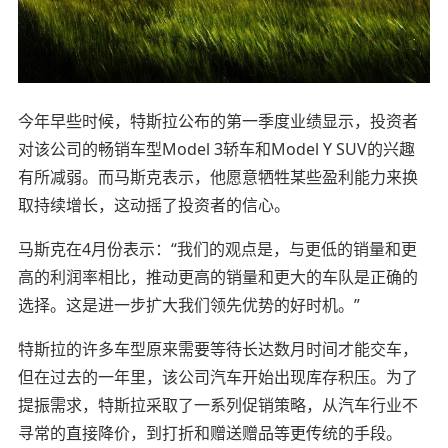
今年早些时候，特斯拉公布的第一季度业绩显示，投资者
对该公司的畅销车型Model 3轿车和Model Y SUV的兴趣
有所减弱。而马斯克表示，他愿意牺牲某些盈利能力来换
取持续增长，这动摇了投资者的信心。
马斯克在4月份表示：“我们的观点是，与更低的销量和更
高的利润率相比，推动更高的销量和更大的车队是正确的
选择。这是进一步扩大我们领先优势的好时机。”
特斯拉的许多车型原来需要等待长达数月时间才能交车，
但在过去的一年里，该公司汽车开始出现库存积压。为了
提振需求，特斯拉采取了一系列促销策略，从汽车行业不
寻常的直接降价，到打折和赠送赠品等更传统的手段。