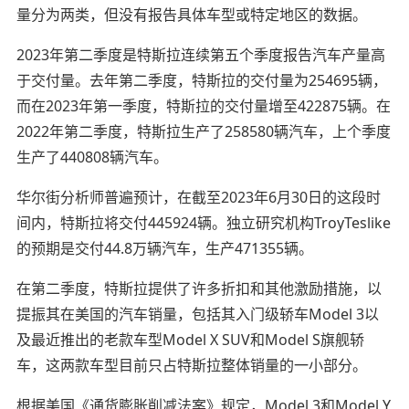
量分为两类，但没有报告具体车型或特定地区的数据。
2023年第二季度是特斯拉连续第五个季度报告汽车产量高
于交付量。去年第二季度，特斯拉的交付量为254695辆，
而在2023年第一季度，特斯拉的交付量增至422875辆。在
2022年第二季度，特斯拉生产了258580辆汽车，上个季度
生产了440808辆汽车。
华尔街分析师普遍预计，在截至2023年6月30日的这段时
间内，特斯拉将交付445924辆。独立研究机构TroyTeslike
的预期是交付44.8万辆汽车，生产471355辆。
在第二季度，特斯拉提供了许多折扣和其他激励措施，以
提振其在美国的汽车销量，包括其入门级轿车Model 3以
及最近推出的老款车型Model X SUV和Model S旗舰轿
车，这两款车型目前只占特斯拉整体销量的一小部分。
根据美国《通货膨胀削减法案》规定，Model 3和Model Y