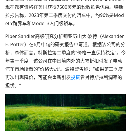
现在都有资格在美国获得7500美元的税收抵免优惠。特斯
拉报告称，2023年第二季度交付的汽车中，约96%是Mod
el Y跨界车和Model 3入门级轿车。
Piper Sandler高级研究分析师亚历山大·波特（Alexander
E. Potter）在6月中旬的研究报告中写道，根据该公司的分
析，总体而言，特斯拉第二季度的“价格一直保持稳定”。今
年第一季度，该公司在中国境内外的大幅折扣引发了电动
汽车市场所谓的“价格大战”。波特警告称：“如果第三季度
再次出现降价，可能会重新引发
投资
者对特斯拉利润率的
担忧。”