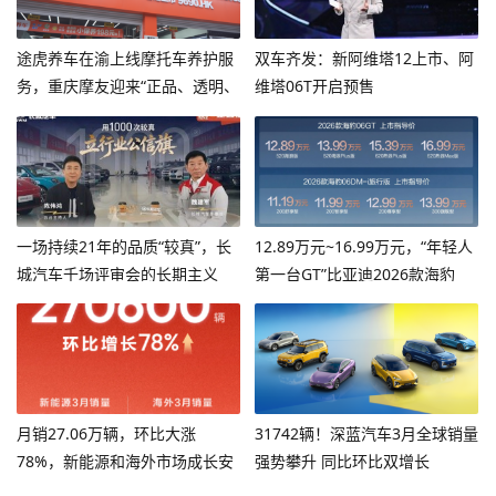
途虎养车在渝上线摩托车养护服
双车齐发：新阿维塔12上市、阿
务，重庆摩友迎来“正品、透明、
维塔06T开启预售
专业”新选择
一场持续21年的品质“较真”，长
12.89万元~16.99万元，“年轻人
城汽车千场评审会的长期主义
第一台GT”比亚迪2026款海豹
06GT焕新上市！
月销27.06万辆，环比大涨
31742辆！深蓝汽车3月全球销量
78%，新能源和海外市场成长安
强势攀升 同比环比双增长
汽车增长“双擎”