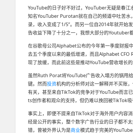
YouTube的日子好不好过，YouTuber无疑是春
知名YouTuber Purotan就在自己的频道中吐
录，收入变成了1/5”。而另一位自2014年就开始发视
告收益下降了十分之一，我想大部分的Youtuber
在谷歌母公司Alphabet公布的今年第一季度财报中
去五个季度以来的最低增速，而且Alphabet CFO 
现了放缓，而此前这些是推动YouTube营收增长
虽然Ruth Porat将YouTube广告收入塌方的
键。然而
投资
机构的分析师对这一解释并不买账，他们
有关，甚至来自TikTok的竞争对于YouTube而言
ts创作者和观众的支持，但仍难以挽回被TikTok
事实上，即便不提来自TikTok对于海外用户内
经是公开的事实，整个数字广告行业的日子都不太好
错，曾被外界认为是
商业
模式趋于完美的YouTu