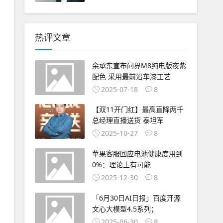
热评文章
余承东宣布问界M8纯电版夜紫
配色 采用最前沿车漆工艺
2025-07-18
8
【双11开门红】最高直降两千
总经理直播送货 泰坦军
2025-10-27
8
苹果客服回应电池健康度用到
0%：理论上有可能
2025-12-30
8
「6月30日AI日报」百度开源
文心大模型4.5系列；
2025-06-30
8