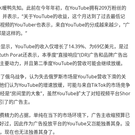
江水暖鸭先知。此前在今年年初，在YouTube拥有209万粉丝的
苦水，并表示，“关于YouTube的收益，这个月达到了过去最低记
频的YouTuber也表示，来自YouTube的分成越来越少，“广
都是这样的。”
显示，YouTube的收入仅增长了14.39%、为69亿美元，是过
Ruth Porat还表示，本季度“直接响应”(DR)广告和品牌广告出
的主要动力，并且第二季度YouTube的营收可能会继续放缓。
锅甩给了俄乌战争，认为失去俄罗斯市场是YouTube营收下滑的关
认为YouTube的增速放缓，可能与来自TikTok的市场竞争
已经是“房间里的大象”，虽然YouTube扩大了对短视频平台Shor
吸引了的广告主。
容消费精力的占据，单纯在当下的市场环境下，广告主收缩预算已
过，因此作为广告投放平台的YouTube又岂能独善其身。没
be，现在也无法独善其身了。