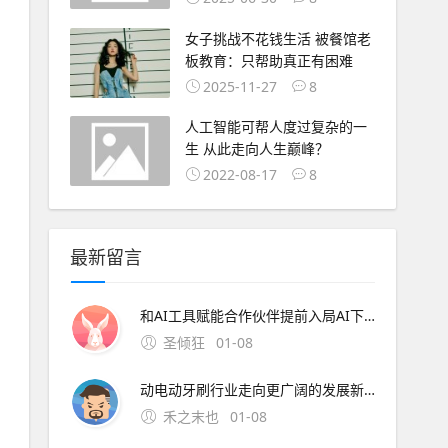
女子挑战不花钱生活 被餐馆老
板教育：只帮助真正有困难
2025-11-27
8
人工智能可帮人度过复杂的一
生 从此走向人生巅峰？
2022-08-17
8
最新留言
和AI工具赋能合作伙伴提前入局AI下半场。 AI分论坛：荣耀携手合作伙伴共建AI开放生态 随着全球首个具备自进化能力的AI智能体操作系统荣耀MagicOS 10发布， A
圣倾狂
01-08
动电动牙刷行业走向更广阔的发展新阶段。 技术的革命没有终点，每一次突破都让日常护理更高效、更舒适。锐舞电动牙刷通过气泡技术开创的护理新范式，正在重新定义人们对于口腔清洁的认知边界。 申请创业报道，分享创业好点子。，共同探讨创业新机遇！
禾之末也
01-08