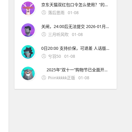
京东天猫双红包口令怎么使用？”的全部内容了，如果你有什么不同的看法，快在评论区说出来吧。
落后思雨
01-08
关闸，24:00后无法提交 2026-01月10日：汽车补贴材料截止 记住：越早越全，越晚越没！12月网络拥堵、快递停运，别把自己拖到最后一天哭！ 七、彩蛋：评论区真实反馈，看完直接抄作业 @台州网友：报废了15年老凯越，换比亚迪海豹，2万补贴+4S店优惠2万
三月听风吹
01-08
0日20:00 支持价保，可退差 人话版： 急用？10月31日第一波开门红就冲，早买早发货。 不急？11月10日终极狂欢叠加红包雨+国补+满减，价格直接打骨折！ 二、2025年双十一超长战线表（建议截图） 阶段京东时间淘宝/天猫时间关键词 抢先购 10月9日-30日 10月15日-20
兮羽50
01-08
2025年“双十一”购物节已全面开启，京东与淘宝/天猫分别于10月9日和10月15日启动，活动将持续至11月14日，打造史上最长促销周期。今年双十一主打“超长周期+简化玩法+多重补贴”，不仅优惠时间更长，红包、满减、政府补贴等福利也层层叠加，堪称“史上最强
Piiinkkkkk正版
01-08