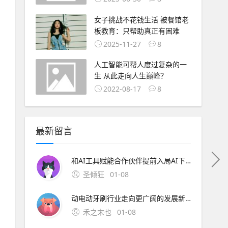
女子挑战不花钱生活 被餐馆老
板教育：只帮助真正有困难
2025-11-27
8
人工智能可帮人度过复杂的一
生 从此走向人生巅峰？
2022-08-17
8
最新留言
和AI工具赋能合作伙伴提前入局AI下半场。 AI分论坛：荣耀携手合作伙伴共建AI开放生态 随着全球首个具备自进化能力的AI智能体操作系统荣耀MagicOS 10发布， A
圣倾狂
01-08
动电动牙刷行业走向更广阔的发展新阶段。 技术的革命没有终点，每一次突破都让日常护理更高效、更舒适。锐舞电动牙刷通过气泡技术开创的护理新范式，正在重新定义人们对于口腔清洁的认知边界。 申请创业报道，分享创业好点子。，共同探讨创业新机遇！
禾之末也
01-08