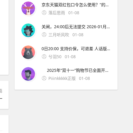
京东天猫双红包口令怎么使用？”的全部内容了，如果你有什么不同的看法，快在评论区说出来吧。
落后思雨
01-08
关闸，24:00后无法提交 2026-01月10日：汽车补贴材料截止 记住：越早越全，越晚越没！12月网络拥堵、快递停运，别把自己拖到最后一天哭！ 七、彩蛋：评论区真实反馈，看完直接抄作业 @台州网友：报废了15年老凯越，换比亚迪海豹，2万补贴+4S店优惠2万
三月听风吹
01-08
0日20:00 支持价保，可退差 人话版： 急用？10月31日第一波开门红就冲，早买早发货。 不急？11月10日终极狂欢叠加红包雨+国补+满减，价格直接打骨折！ 二、2025年双十一超长战线表（建议截图） 阶段京东时间淘宝/天猫时间关键词 抢先购 10月9日-30日 10月15日-20
兮羽50
01-08
2025年“双十一”购物节已全面开启，京东与淘宝/天猫分别于10月9日和10月15日启动，活动将持续至11月14日，打造史上最长促销周期。今年双十一主打“超长周期+简化玩法+多重补贴”，不仅优惠时间更长，红包、满减、政府补贴等福利也层层叠加，堪称“史上最强
Piiinkkkkk正版
01-08
篇
一