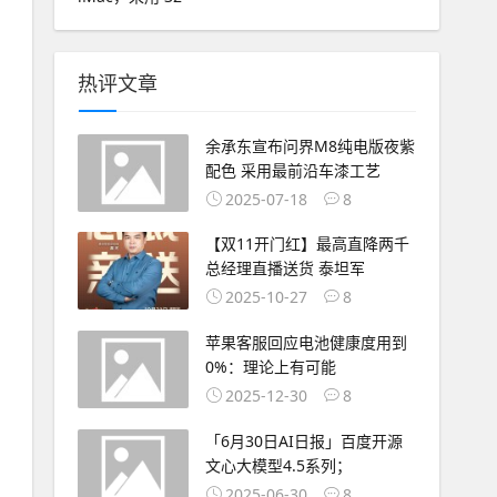
热评文章
余承东宣布问界M8纯电版夜紫
配色 采用最前沿车漆工艺
2025-07-18
8
【双11开门红】最高直降两千
总经理直播送货 泰坦军
2025-10-27
8
苹果客服回应电池健康度用到
0%：理论上有可能
2025-12-30
8
「6月30日AI日报」百度开源
文心大模型4.5系列；
2025-06-30
8