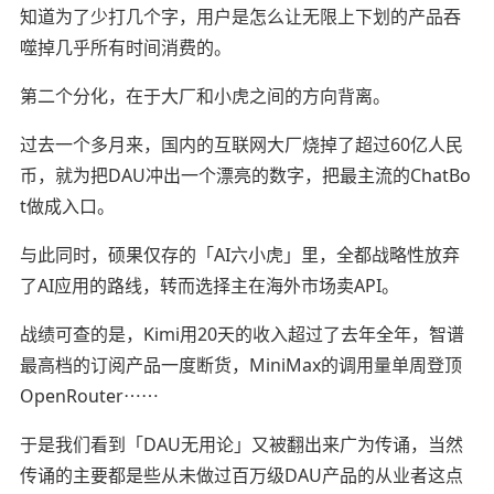
知道为了少打几个字，用户是怎么让无限上下划的产品吞
噬掉几乎所有时间消费的。
第二个分化，在于大厂和小虎之间的方向背离。
过去一个多月来，国内的互联网大厂烧掉了超过60亿人民
币，就为把DAU冲出一个漂亮的数字，把最主流的ChatBo
t做成入口。
与此同时，硕果仅存的「AI六小虎」里，全都战略性放弃
了AI应用的路线，转而选择主在海外市场卖API。
战绩可查的是，Kimi用20天的收入超过了去年全年，智谱
最高档的订阅产品一度断货，MiniMax的调用量单周登顶
OpenRouter⋯⋯
于是我们看到「DAU无用论」又被翻出来广为传诵，当然
传诵的主要都是些从未做过百万级DAU产品的从业者这点