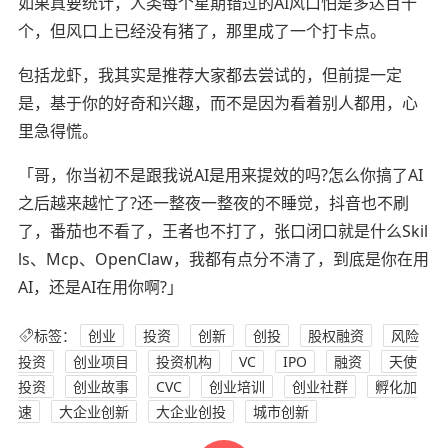
如果真要统计，人类每个星期错过的AI风口怕是多达百十
个，但风口上已经没有猪了，那里成了一个打卡点。
包括龙虾，我其实是推荐大家都去尝试的，但前提一定
是，基于你的好奇和兴趣，而不是因为看着别人都用，心
里急得慌。
「哥，你当初不是跟我说AI是用来提效的吗?怎么你搞了AI
之后越来越忙了?还一整夜一整夜的不睡觉，抖音也不刷
了，番茄也不看了，王者也不打了，张口闭口就是什么Skil
ls、Mcp、OpenClaw，我都有点分不清了，到底是你在用
AI，还是AI在用你啊?」
标签：
创业
投资
创新
创投
股权融资
风险
投资
创业项目
投资机构
VC
IPO
融资
天使
投资
创业故事
CVC
创业培训
创业社群
孵化加
速
大企业创新
大企业创投
城市创新