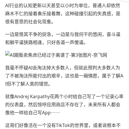
AI行业的认知更新以天甚至以小时为单位，普通人却依然
麻木不仁的接着奏乐接着舞，这种碰撞引起的失真感，是
很有意思的社会化现象。
一边是恨其不争的捉急，一边是与我何干的悠闲，奋斗逼
和躺平逼狭路相逢，只好各道一声傻逼。
我毫不怀疑AI会淘汰掉大多数人，但就此预判大多数人为
了不被淘汰所能付出的艰辛，这也是一厢情愿，属于了解A
I但不了解人类的错觉。
就像Andrej Karpathy花两个小时给自己写了一个记录心率
的仪表盘，然后惊呼应用商店不存在了，未来所有人都会
像他一样给自己写App⋯⋯
这哥们好像活在一个没有TikTok的世界里，或者说根本不