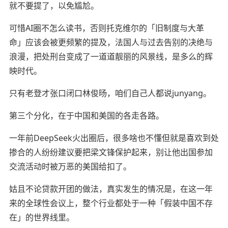
就不要提了，以免尴尬。
可惜AI圈不怎么读书，否则托克维尔的「旧制度与大革
命」应该会被更频繁的提及，法国人与过去告别的决绝与
浪漫，把处刑台变成了一道道靓丽的风景线，是多么的辉
映时代。
只有老登才张口闭口林俊旸，咱们自己人都说junyang。
第三个分化，在于中国和美国的各走各路。
一年前DeepSeek火出圈后，很多啥也不懂但就是喜欢到处
掺合的人纷纷建议要把梁文锋保护起来，别让他出国参加
交流活动时被万恶的美国给扣了。
姑且不论贷款开团的做法，真实发生的情况是，在这一年
来的全球性会议上，整个行业都处于一种「假装中国不存
在」的世界线里。