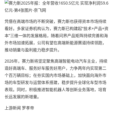
凭借在高端
市场
的
不断
突破，赛力斯
也
获
得
资本市场持续
看好
。多家证券机构认为，赛力斯已构建起“技术+产品+资
本”三维一体的发展格局，随着问界产品矩阵持续完善和海
外市场加速拓展，公司有望在高端新能源赛道持续领跑，
推动销量与盈利能力稳步提升。
2026年，赛力斯将坚定聚焦高端智能电动汽车主业，持续
造好高端车、服务好车服务好用户，力争两年内实现第二
个百万辆目标；在夯实国内市场基础上，加快面向海外市
场的车型研发与运营体系搭建，稳步提升全球化车型市场
表现。同时，积极推进智能机器人等创新业务落地，培育
长远发展的新增量。
上游新闻 罗孝帝