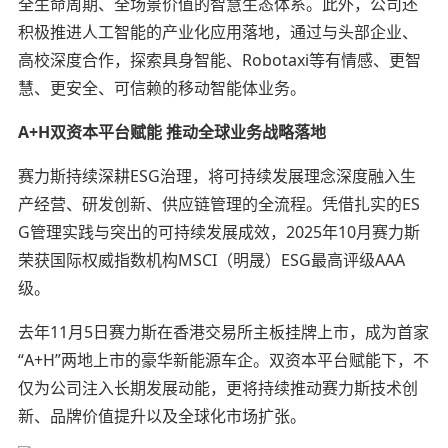
全生命周期、全场景价值的智慧生态体系。此外，公司还
积极推进人工智能的产业化应用落地，通过与头部企业、
高校深度合作，探索
具身智能
、Robotaxi等
有情感、更智
慧、更安全、可信赖的移动智能体
业务
。
A+H双资本平台赋能 推动全球业务战略落地
赛力斯持续深耕ESG治理，将可持续发展理念深度融入生
产经营、研发创新、供应链管理的全流程。凭借扎实的ES
G管理实践与突出的可持续发展成效，2025年10月赛力斯
荣获国际权威指数机构MSCI（明晟）ESG最高评级AAA
级。
去年11月5日赛力斯在香港交易所主板挂牌上市，成为首家
“A+H”两地上市的豪华新能源车企。
双资本平台赋能下，不
仅为公司注入长期发展动能，更将持续推动赛力斯技术创
新、品牌价值提升以及全球化市场扩张。