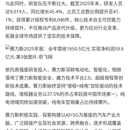
与此同时，研发队伍不断壮大。截至2025年末，研发人员
达
9,019
人，同比增长
45.4
%，占员工总数比例提升至
41.
1
%；获得累计授权专利
8,046件
，核心技术自主可控能力
持续提升，不仅推动产品迭代升级，更为应对行业变革、
拓展全球市场提供了坚实的技术保障。
依托高强度研发投入，赛力斯深耕电动化、智能化，相继
落地了赛力斯智能安全、魔方技术平台2.0、超级增程等创
新技术成果。
赛力斯始终坚持“增程+纯电”双轮驱动的技术
路线，增程
器
业务以37.5%的市占率跃居中国市场第一；纯
电领域同样加速突破，
纯电
车型
销量
占比持续攀升。
赛力斯积极实践、探索构建以AI+5G为基座的汽车产业大
脑，广泛链接产业及社会资源，跨界融合，逐步形成覆盖