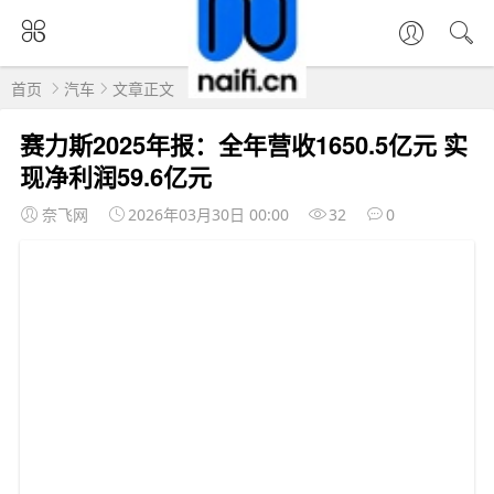
首页
汽车
文章正文
赛力斯2025年报：全年营收1650.5亿元 实
现净利润59.6亿元
奈飞网
2026年03月30日 00:00
32
0