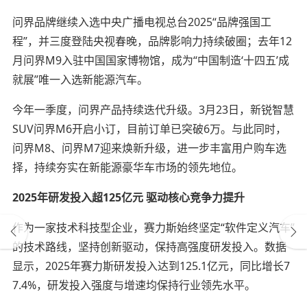
问界品牌
继续入选
中央广播电视总台2025“品牌强国工
程”，
并
三度登陆央视春晚，品牌影响力持续破圈
；去年12
月问界M
9
入驻
中国国家博物馆
，成为
“
中国制造
‘
十四五
’
成
就展
”
唯一入选新能源汽车。
今年一季度，问界产品持续迭代升级。3月23日，新锐智慧
SUV问界M6开启小订，目前订单已突破6万。与此同时，
问界M8、问界M7迎来焕新升级，进一步丰富用户购车选
择，持续夯实在新能源豪华车市场的领先地位。
2025年研发投入超
125
亿元 驱动核心竞争力提升
作为一家技术科技型企业，赛力斯始终坚定“软件定义汽车”
的技术路线，坚持创新驱动，保持高强度研发投入。数据
显示，2025年赛力斯研发投入
达到
125.1亿元，同比增长7
7.4%，研发投入强度与增速均保持行业领先水平。