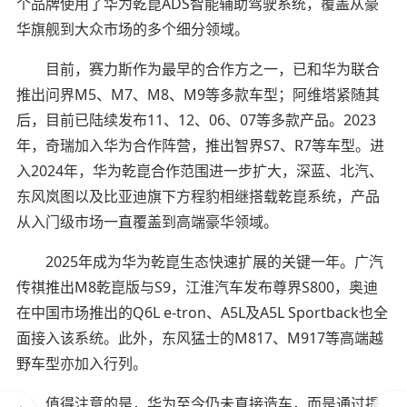
个品牌使用了华为乾崑ADS智能辅助驾驶系统，覆盖从豪
华旗舰到大众市场的多个细分领域。
目前，赛力斯作为最早的合作方之一，已和华为联合
推出问界M5、M7、M8、M9等多款车型；阿维塔紧随其
后，目前已陆续发布11、12、06、07等多款产品。2023
年，奇瑞加入华为合作阵营，推出智界S7、R7等车型。进
入2024年，华为乾崑合作范围进一步扩大，深蓝、北汽、
东风岚图以及比亚迪旗下方程豹相继搭载乾崑系统，产品
从入门级市场一直覆盖到高端豪华领域。
2025年成为华为乾崑生态快速扩展的关键一年。广汽
传祺推出M8乾崑版与S9，江淮汽车发布尊界S800，奥迪
在中国市场推出的Q6L e-tron、A5L及A5L Sportback也全
面接入该系统。此外，东风猛士的M817、M917等高端越
野车型亦加入行列。
值得注意的是，华为至今仍未直接造车，而是通过提