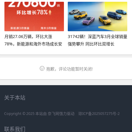
06GT焕新上市！
月销27.06万辆，环比大涨
31742辆！深蓝汽车3月全球销量
78%，新能源和海外市场成长安
强势攀升 同比环比双增长
汽车增长“双擎”
抱歉，评论功能暂时关闭!
关于本站
Copyright © 2025 本站由
奈飞网
强力驱动
琼ICP备2025057275号-2
联系我们