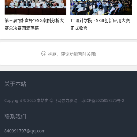
第三届“财·富杯”ESG案例分析大
TT设计学院 · Skill创新应用大赛
赛总决赛圆满落幕
正式收官
抱歉，评论功能暂时关闭!
关于本站
Copyright © 2025 本站由
奈飞网
强力驱动
琼ICP备2025057275号-2
联系我们
840991797@qq.com