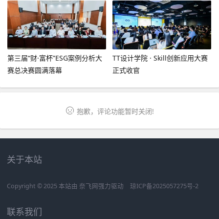
第三届“财·富杯”ESG案例分析大
TT设计学院 · Skill创新应用大赛
赛总决赛圆满落幕
正式收官
抱歉，评论功能暂时关闭!
关于本站
Copyright © 2025 本站由
奈飞网
强力驱动
琼ICP备2025057275号-2
联系我们