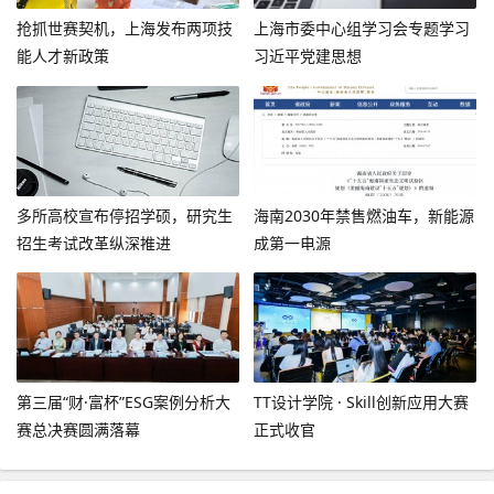
抢抓世赛契机，上海发布两项技
上海市委中心组学习会专题学习
能人才新政策
习近平党建思想
多所高校宣布停招学硕，研究生
海南2030年禁售燃油车，新能源
招生考试改革纵深推进
成第一电源
第三届“财·富杯”ESG案例分析大
TT设计学院 · Skill创新应用大赛
赛总决赛圆满落幕
正式收官