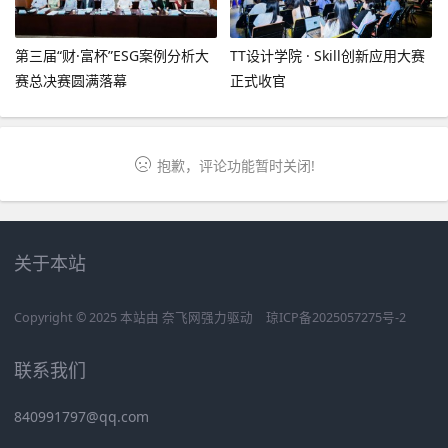
第三届“财·富杯”ESG案例分析大
TT设计学院 · Skill创新应用大赛
赛总决赛圆满落幕
正式收官
抱歉，评论功能暂时关闭!
关于本站
Copyright © 2025 本站由
奈飞网
强力驱动
琼ICP备2025057275号-2
联系我们
840991797@qq.com