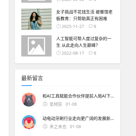
女子挑战不花钱生活 被餐馆老
板教育：只帮助真正有困难
2025-11-27
8
人工智能可帮人度过复杂的一
生 从此走向人生巅峰？
2022-08-17
8
最新留言
和AI工具赋能合作伙伴提前入局AI下半场。 AI分论坛：荣耀携手合作伙伴共建AI开放生态 随着全球首个具备自进化能力的AI智能体操作系统荣耀MagicOS 10发布， A
圣倾狂
01-08
动电动牙刷行业走向更广阔的发展新阶段。 技术的革命没有终点，每一次突破都让日常护理更高效、更舒适。锐舞电动牙刷通过气泡技术开创的护理新范式，正在重新定义人们对于口腔清洁的认知边界。 申请创业报道，分享创业好点子。，共同探讨创业新机遇！
禾之末也
01-08