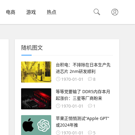
电商
游戏
热点
随机图文
台积电：不排除在日本生产先
进芯片 2nm研发顺利
1970-01-01
8
等等党要输了 DDR5内存本月
起涨价：三星等厂商盼来
1970-01-01
1
苹果正悄悄测试“Apple GPT”
或2024年推
1970-01-01
5