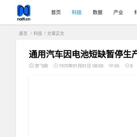
首页
科技
数据
产业
首页
科技
文章正文
通用汽车因电池短缺暂停生
奈飞网
1970年01月01日 08:00
65
8