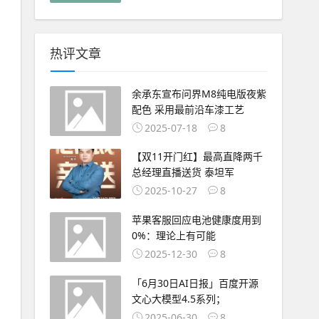
热评文章
余承东宣布问界M8纯电版夜紫
配色 采用最前沿车漆工艺
2025-07-18
8
【双11开门红】最高直降两千
总经理直播送货 泰坦军
2025-10-27
8
苹果客服回应电池健康度用到
0%：理论上有可能
2025-12-30
8
「6月30日AI日报」百度开源
文心大模型4.5系列；
2025-06-30
8