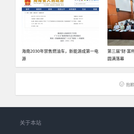
海南2030年禁售燃油车，新能源成第一电
第三届“财·富
源
圆满落幕
抱歉
关于本站