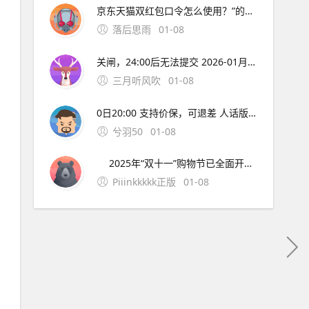
京东天猫双红包口令怎么使用？”的全部内容了，如果你有什么不同的看法，快在评论区说出来吧。
落后思雨
01-08
关闸，24:00后无法提交 2026-01月10日：汽车补贴材料截止 记住：越早越全，越晚越没！12月网络拥堵、快递停运，别把自己拖到最后一天哭！ 七、彩蛋：评论区真实反馈，看完直接抄作业 @台州网友：报废了15年老凯越，换比亚迪海豹，2万补贴+4S店优惠2万
三月听风吹
01-08
0日20:00 支持价保，可退差 人话版： 急用？10月31日第一波开门红就冲，早买早发货。 不急？11月10日终极狂欢叠加红包雨+国补+满减，价格直接打骨折！ 二、2025年双十一超长战线表（建议截图） 阶段京东时间淘宝/天猫时间关键词 抢先购 10月9日-30日 10月15日-20
兮羽50
01-08
2025年“双十一”购物节已全面开启，京东与淘宝/天猫分别于10月9日和10月15日启动，活动将持续至11月14日，打造史上最长促销周期。今年双十一主打“超长周期+简化玩法+多重补贴”，不仅优惠时间更长，红包、满减、政府补贴等福利也层层叠加，堪称“史上最强
Piiinkkkkk正版
01-08