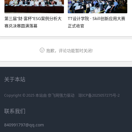
第三届“财·富杯”ESG案例分析大
TT设计学院 · Skill创新应用大赛
赛总决赛圆满落幕
正式收官
抱歉，评论功能暂时关闭!
关于本站
Copyright © 2025 本站由
奈飞网
强力驱动
琼ICP备2025057275号-2
联系我们
840991797@qq.com