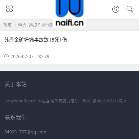
首页
包含"违规作业"标签的文章
苏丹金矿坍塌事故致15死1伤
2026-07-07
39
关于本站
Copyright © 2025 本站由
奈飞网
强力驱动
琼ICP备2025057275号-2
联系我们
840991797@qq.com