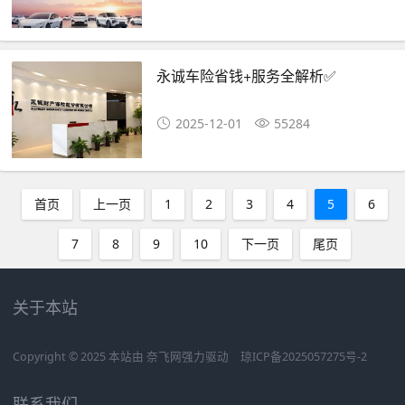
永诚车险省钱+服务全解析✅
2025-12-01
55284
首页
上一页
1
2
3
4
5
6
7
8
9
10
下一页
尾页
关于本站
Copyright © 2025 本站由
奈飞网
强力驱动
琼ICP备2025057275号-2
联系我们