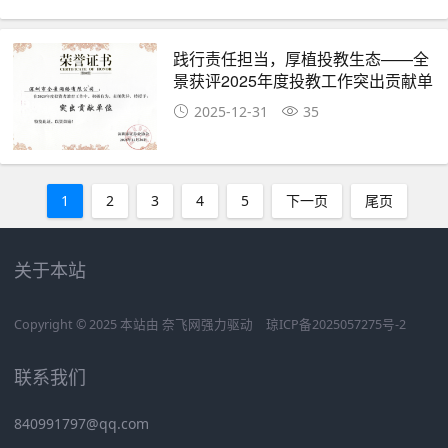
践行责任担当，厚植投教生态——全
景获评2025年度投教工作突出贡献单
位
2025-12-31
35
1
2
3
4
5
下一页
尾页
关于本站
Copyright © 2025 本站由
奈飞网
强力驱动
琼ICP备2025057275号-2
联系我们
840991797@qq.com