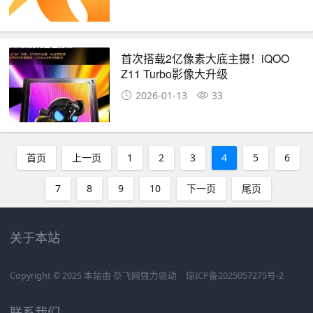
首次搭载2亿像素大底主摄！iQOO
Z11 Turbo影像大升级
2026-01-13
33
首页
上一页
1
2
3
4
5
6
7
8
9
10
下一页
尾页
关于本站
Copyright © 2025 本站由
奈飞网
强力驱动
琼ICP备2025057275号-2
联系我们