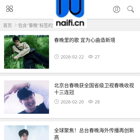
首页
包含"春晚"标签的文章
春晚里的歌 宜为心曲造新境
2026-02-22
27
北京台春晚获全国省级卫视春晚收视
十三连冠
2026-02-20
28
全球聚焦！总台春晚海外传播再创新
高