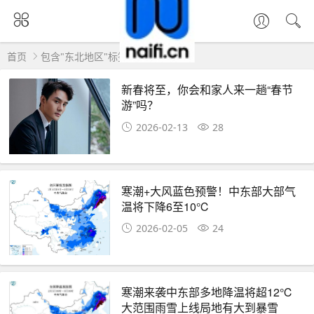
首页
包含"东北地区"标签的文章
新春将至，你会和家人来一趟“春节
游”吗？
2026-02-13
28
寒潮+大风蓝色预警！中东部大部气
温将下降6至10℃
2026-02-05
24
寒潮来袭中东部多地降温将超12℃
大范围雨雪上线局地有大到暴雪