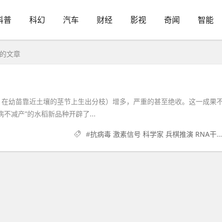
科普
科幻
汽车
财经
影视
奇闻
智能
签的文章
，在幼苗靠近土壤的茎节上生出分枝）增多，严重的甚至绝收。这一成果
减产”的水稻新品种开辟了...
#
抗病毒 激素信号 科学家 兵棋推演 RNA干扰