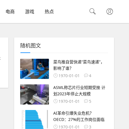
电商
游戏
热点
随机图文
不
菜鸟推自营快递“菜鸟速递”，
影响了谁？
1970-01-01
4
ASML称芯片行业短期受挫 计
划2023年停止大规模
1970-01-01
5
AI革命引爆失业危机？
OECD：27%的工作岗位面临
1970-01-01
3