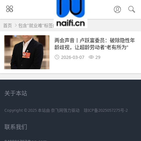
首页
包含"就业难"标签的文章
两会声音丨卢跃富委员：破除隐性年
龄歧视，让超龄劳动者“老有所为”
2026-03-07
29
关于本站
Copyright © 2025 本站由
奈飞网
强力驱动
琼ICP备2025057275号-2
联系我们