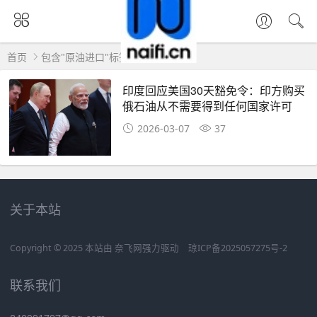
首页
包含"原油进口"标签的文章
印度回应美国30天豁免令：印方购买
俄石油从不需要得到任何国家许可
2026-03-07
37
关于本站
Copyright © 2025 本站由
奈飞网
强力驱动
琼ICP备2025057275号-2
联系我们