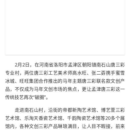
2月2日，在河南省洛阳市孟津区朝阳镇南石山唐三彩
专业村，两位唐三彩工艺美术师高水旺、张二孬携手蜜雪
冰城、旺旺集团合作推出的马年主题唐三彩联名款文创产
品，不仅成为马年文创市场的焦点，更让孟津唐三彩这一
传统技艺再次“破圈”。
走进南石山村，沿街的帝都新陶艺术馆、博艺萱三彩
艺术馆、乐淘天香瓷艺术馆、千韵陶瓷艺术馆等20多个展
馆内，各种文创三彩产品琳琅满目，让人目不暇接，前来