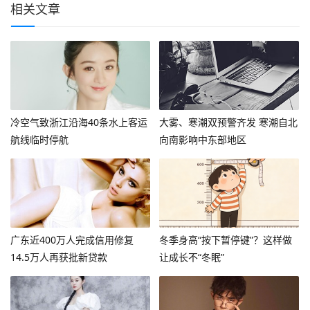
相关文章
冷空气致浙江沿海40条水上客运
大雾、寒潮双预警齐发 寒潮自北
航线临时停航
向南影响中东部地区
广东近400万人完成信用修复
冬季身高“按下暂停键”？这样做
14.5万人再获批新贷款
让成长不“冬眠”