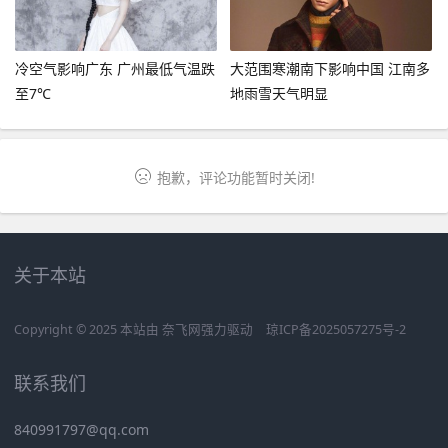
冷空气影响广东 广州最低气温跌
大范围寒潮南下影响中国 江南多
至7℃
地雨雪天气明显
抱歉，评论功能暂时关闭!
关于本站
Copyright © 2025 本站由
奈飞网
强力驱动
琼ICP备2025057275号-2
联系我们
840991797@qq.com