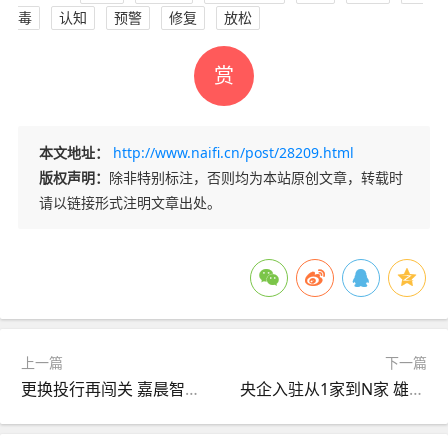
毒
认知
预警
修复
放松
赏
本文地址：
http://www.naifi.cn/post/28209.html
版权声明：
除非特别标注，否则均为本站原创文章，转载时
请以链接形式注明文章出处。
上一篇
下一篇
更换投行再闯关 嘉晨智能北交所IPO过会 | A股融资快报
央企入驻从1家到N家 雄安年味“藏在发展里”